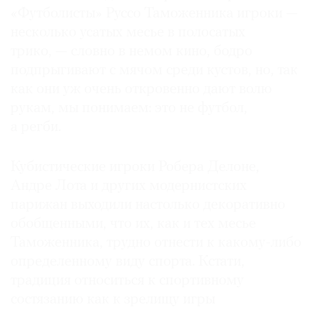
«Футболисты» Руссо Таможенника игроки —
несколько усатых месье в полосатых
трико, — словно в немом кино, бодро
подпрыгивают с мячом среди кустов, но, так
©
как они уж очень откровенно дают волю
2021
рукам, мы понимаем: это не футбол,
The
а регби.
Art
Newspaper
Russia
Кубистические игроки Робера Делоне,
Андре Лота и других модернистских
парижан выходили настолько декоративно
обобщенными, что их, как и тех месье
Таможенника, трудно отнести к какому-либо
определенному виду спорта. Кстати,
традиция относиться к спортивному
состязанию как к зрелищу игры