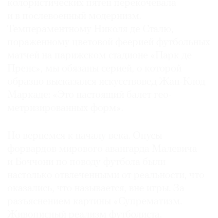
колористических пятен перекочевала
и в послевоенный модернизм.
Темпераментному Николя де Сталю,
пораженному цветовой феерией футбольных
матчей на парижском стадионе «Парк де
Пренс», мы обязаны серией, о которой
образно высказался искусствовед Жан-Клод
Маркаде: «Это настоящий балет гео­
метризированных форм».
Но вернемся к началу века. Опусы
форвардов мирового авангарда Малевича
и Боччони по поводу футбола были
настолько отвлеченными от реальности, что
оказались, что называется, вне игры. За
разъяснением картины «Супрематизм.
Живописный реализм футболиста.