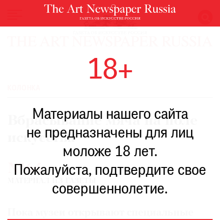
НОВОСТИ
18+
ВЫСТАВКИ
РЕСТАВРАЦИЯ
КОЛОНКА
КНИГИ
Материалы нашего сайта
ПО
Вбрасывание мяча на поле
ПУТИ
не предназначены для лиц
искусства
РЕЙТИНГ
моложе 18 лет.
МУЗЕЕВ
№64
РОСКОШЬ
Пожалуйста, подтвердите свое
МАТЕРИАЛ ИЗ ГАЗЕТЫ
ПРИГЛАШЕНИЯ
совершеннолетие.
Пока музеи открывают специальные