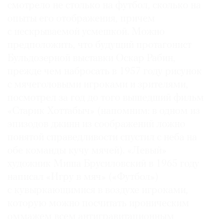
смотрело не столько на футбол, сколько на
опыты его отображения, причем
с нескрываемой усмешкой. Можно
предположить, что будущий протагонист
Бульдозерной выставки Оскар Рабин,
прежде чем набросать в 1957 году рисунок
с мячеголовыми игроками и зрителями,
посмотрел за год до того вышедший фильм
«Старик Хоттабыч» (напомним: в одном из
эпизодов джинн из соображений ложно
понятой справедливости спустил с неба на
обе команды кучу мячей). «Левый»
художник Миша Брусиловский в 1965 году
написал «Игру в мяч» («Футбол»)
с кувыркающимися в воздухе игроками,
которую можно посчитать ироническим
оммажем всем антигравитационным