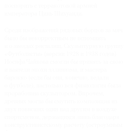
поспорить с терракотовой армией
императора Цинь Шихуанди.
Среди изображений рядовых борцов за мяч
было бы некорректным не вспомнить
и о звездах ристалищ. Скульптурную группу
«Футболисты» (версии 1928 и 1938 годов)
Иосифа Чайкова смогли бы принять за свою
и ваятели эпохи эллинизма, и мастера
барокко (если бы они, конечно, ведали
о футболе), настолько вся физиология была
проработана скульп­тором. Впрочем,
древних могла бы смутить композиция из
двух повисших один над другим в воздухе
спортс­менов, держащихся лишь благодаря
конструктивистскому расчету (остроумным