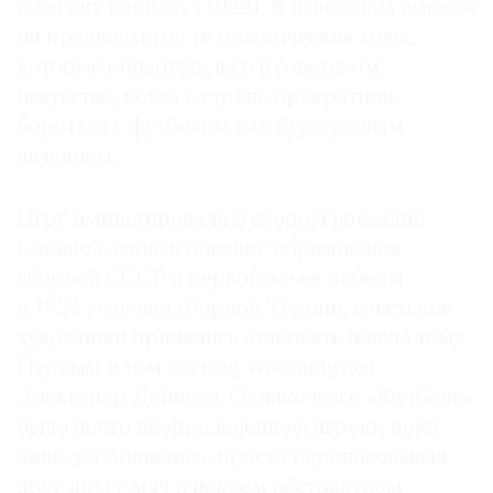
о легких концах» (1922). В известном смысле
он предвосхитил те пластические ходы,
которые обнаружились в советском
искусстве, когда в стране прекратили
бороться с футболом как буржуазным
явлением.
Игру амнистировали в скором времени.
Словно в ознаменование образования
сборной СССР и первой же ее победы
в 1924 году над сборной Турции, советские
художники принялись атаковать новую тему.
Первым в том же году откликнулся
Александр Дейнека. Однако в его «Футболе»
было нечто неопределенное: игроки пока
лишь разминались, просто перепасовывая
друг другу мяч в некоем абстрактном