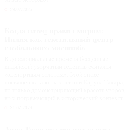
за всю историю?
29.07.2026
Когда ситец правил миром:
Индия как текстильный центр
глобального масштаба
В доколониальные времена бесценный
индийский узорчатый текстиль считался
«экспортным золотом». Этой эпохе
посвящен каталог коллекции Каруна Такара,
не только демонстрирующий красоту узоров,
но и погружающий в исторический контекст
31.07.2026
Анна Трапкова покинула пост