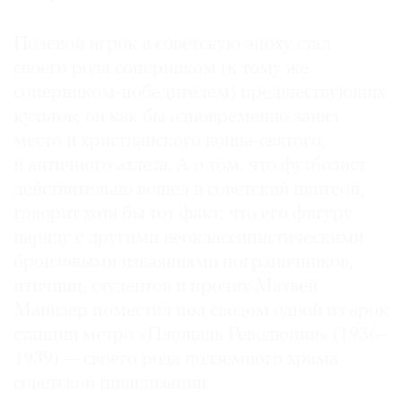
Полевой игрок в советскую эпоху стал
своего рода соперником (к тому же
соперником-победителем) предшествующих
культов; он как бы одновременно занял
место и христианского воина-святого,
и античного атлета. А о том, что футболист
действительно вошел в советский пантеон,
говорит хотя бы тот факт, что его фигуру
наряду с другими неоклассицистическими
бронзовыми изваяниями пограничников,
птичниц, студентов и прочих Матвей
Манизер поместил под сводом одной из арок
станции метро «Площадь Революции» (1936–
1939) — своего рода подземного храма
советской цивилизации.