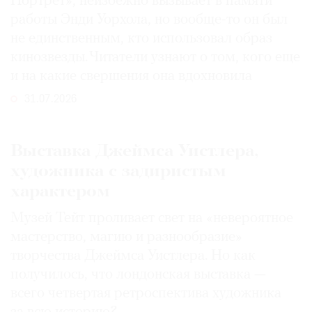
Портрет», неизбежно вызывает в памяти
работы Энди Уорхола, но вообще-то он был
не единственным, кто использовал образ
кинозвезды. Читатели узнают о том, кого еще
и на какие свершения она вдохновила
31.07.2026
Выставка Джеймса Уистлера,
художника с задиристым
характером
Музей Тейт проливает свет на «невероятное
мастерство, магию и разнообразие»
творчества Джеймса Уистлера. Но как
получилось, что лондонская выставка —
всего четвертая ретроспектива художника