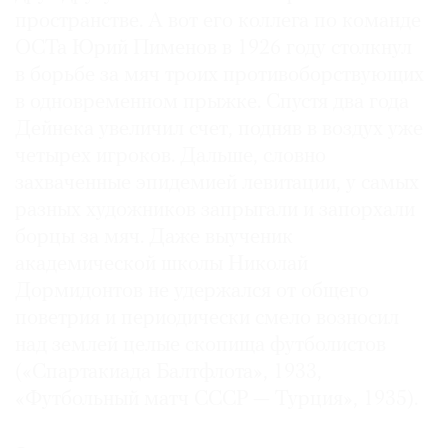
пространстве. А вот его коллега по команде
ОСТа Юрий Пименов в 1926 году столкнул
в борьбе за мяч троих противоборствующих
в одновременном прыжке. Спустя два года
Дейнека увеличил счет, подняв в воздух уже
четырех игроков. Дальше, словно
захваченные эпидемией левитации, у самых
разных художников запрыгали и запорхали
борцы за мяч. Даже выученик
академической школы Николай
Дормидонтов не удержался от общего
поветрия и периодически смело возносил
над землей целые скопища футболистов
(«Спартакиада Балтфлота», 1933,
«Футбольный матч СССР — Турция», 1935).