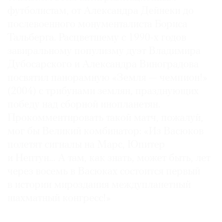
футболистам, от Александра Дейнеки до
послевоенного монументалиста Бориса
Тальберга. Расцветшему с 1990-х годов
завиральному популизму дуэт Владимира
Дубосарского и Александра Виноградова
посвятил панорамную «Земля — чемпион!»
(2004) с трибунами землян, празднующих
победу над сборной инопланетян.
Прокомментировать такой матч, пожалуй,
мог бы Великий комбинатор: «Из Васюков
полетят сигналы на Марс, Юпитер
и Нептун… А там, как знать, может быть, лет
через восемь в Васюках состоится первый
в истории мироздания междупланетный
шахматный конгресс!»