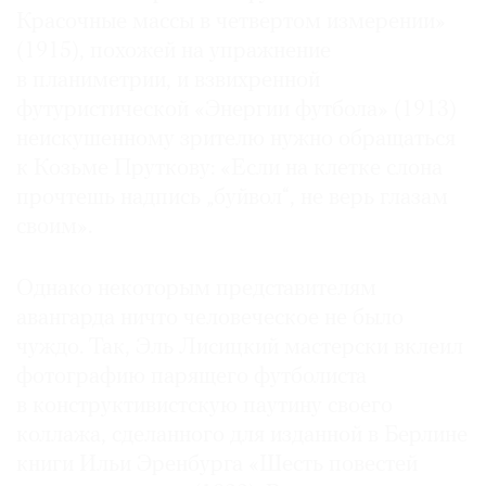
Красочные массы в четвертом измерении»
(1915), похожей на упражнение
в планиметрии, и взвихренной
футуристической «Энергии футбола» (1913)
неискушенному зрителю нужно обращаться
к Козьме Пруткову: «Если на клетке слона
прочтешь надпись „буйвол“, не верь глазам
своим».
Однако некоторым представителям
авангарда ничто человеческое не было
чуждо. Так, Эль Лисицкий мастерски вклеил
фотографию парящего футболиста
в конструктивистскую паутину своего
коллажа, сделанного для изданной в Берлине
книги Ильи Эренбурга «Шесть повестей