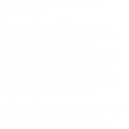
с этого-то и начинали многие будущие
Где
звезды футбола.
найти
газету
В деле отображения футбола в искусстве
сама родина игры не слишком пре­успела.
Контакты
редакции
В позапрошлом столетии в Англии
Авторы
существовали и забавные картинки,
Медиакит
и курьезные рисованные репортажи о матче,
и просто карикатуры на участников
Mediakit
соревнований и зрителей. Но выше этого
искусство подняться так и не смогло — ему
понадобилось добавочное время. И оно
пришло с приближением XX века.
Впрочем, сущность футбола в артистической
среде не сразу распознали: путали
с похожими видами спорта. На картине