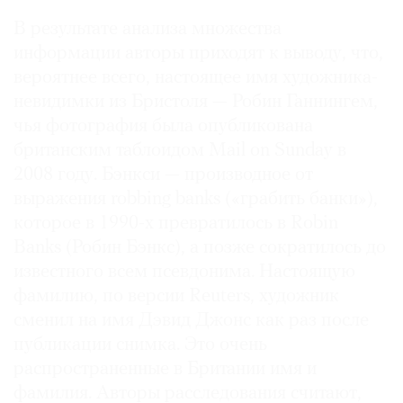
В результате анализа множества
информации авторы приходят к выводу, что,
вероятнее всего, настоящее имя художника-
невидимки из Бристоля — Робин Ганнингем,
чья фотография была опубликована
британским таблоидом Mail on Sunday в
2008 году. Бэнкси — производное от
выражения robbing banks («грабить банки»),
которое в 1990-х превратилось в Robin
Banks (Робин Бэнкс), а позже сократилось до
известного всем псевдонима. Настоящую
фамилию, по версии Reuters, художник
сменил на имя Дэвид Джонс как раз после
публикации снимка. Это очень
распространенные в Британии имя и
фамилия. Авторы расследования считают,