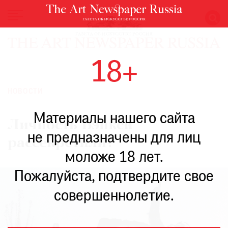
НОВОСТИ
18+
ВЫСТАВКИ
РЕСТАВРАЦИЯ
НОВОСТИ
КНИГИ
Материалы нашего сайта
ПО
Личность Бэнкси
ПУТИ
не предназначены для лиц
рассекретили?
РЕЙТИНГ
моложе 18 лет.
МУЗЕЕВ
РОСКОШЬ
Пожалуйста, подтвердите свое
ПРИГЛАШЕНИЯ
совершеннолетие.