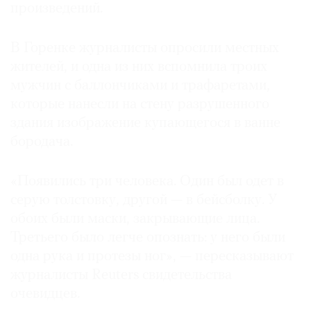
произведений.
В Горенке журналисты опросили местных
жителей, и одна из них вспомнила троих
©
мужчин с баллончиками и трафаретами,
2021
которые нанесли на стену разрушенного
The
здания изображение купающегося в ванне
Art
бородача.
Newspaper
Russia
«Появились три человека. Один был одет в
серую толстовку, другой — в бейсболку. У
обоих были маски, закрывающие лица.
Третьего было легче опознать: у него были
одна рука и протезы ног», — пересказывают
журналисты Reuters свидетельства
очевидцев.