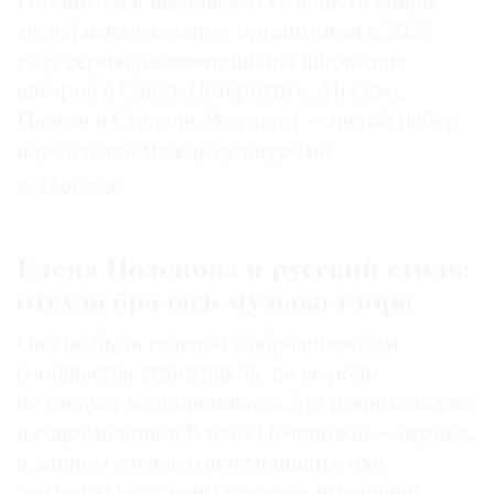
Готовиться к выставке «О сладости мира»
музей начал заранее, организовав в 2025
году серию резиденций для индийских
авторов в Санкт-Петербурге, Москве,
Палехе и Суздале. Результат — целый набор
параллелей между культурами
27.07.2026
Елена Поленова и русский стиль:
откуда бралась музыка узора
Она не была главной в абрамцевском
сообществе художников, но ее роль
не следует недооценивать. Это понимали уже
и современники Елены Поленовой — вернее,
в данном случае современницы, чьи
мемуары положены в основу нынешней