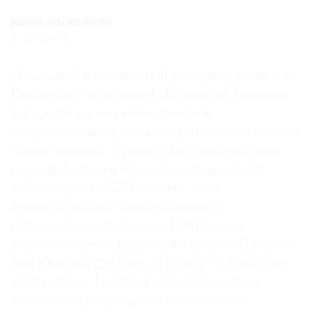
Где
МАРИЯ МОСКВИЧЕВА
найти
16.03.2026
газету
Объемный и витиеватый материал агентства
Контакты
редакции
Reuters под названием «В поисках Бэнкси»,
который сам по себе задает тон
Авторы
расследованию и оставляет пространство для
Медиакит
домысливания, строится на сопоставлении
Mediakit
разных фактов и мнений — от архивных
публикаций в СМИ разных лет и
предположений до документов и
свидетельств очевидцев. Начинается
расследование с репортажа из села Горенка
под Киевом, где Бэнкси в 2022 году оставил
свои работы. В общей сложности тогда
таинственный художник создал семь