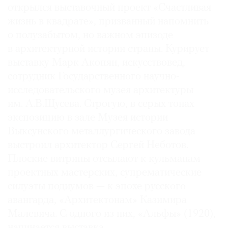
открылся выставочный проект «Счастливая
жизнь в квадрате», призванный напомнить
о полузабытом, но важном эпизоде
в архитектурной истории страны. Курирует
выставку Марк Акопян, искусствовед,
сотрудник Государственного научно-
исследовательского музея архитектуры
им. А.В.Щусева. Строгую, в серых тонах
экспозицию в зале Музея истории
Выксунского металлургического завода
выстроил архитектор Сергей Неботов.
Плоские витрины отсылают к кульманам
проектных мастерских, супрематические
силуэты подиумов — к эпохе русского
авангарда, «Архитектонам» Казимира
Малевича. С одного из них, «Альфы» (1920),
начинается выставка.