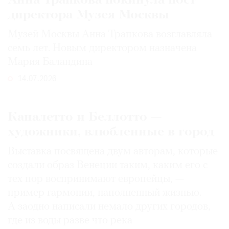
Анна Трапкова покинула пост
директора Музея Москвы
Музей Москвы Анна Трапкова возглавляла
семь лет. Новым директором назначена
Мария Баландина
14.07.2026
Каналетто и Беллотто —
художники, влюбленные в город
Выставка посвящена двум авторам, которые
создали образ Венеции таким, каким его c
тех пор воспринимают европейцы, —
пример гармонии, наполненный жизнью.
А заодно написали немало других городов,
где из воды разве что река