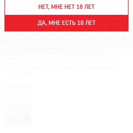
THE
НЕТ, МНЕ НЕТ 18 ЛЕТ
ART
NEWSPAPER
В
ДА, МНЕ ЕСТЬ 18 ЛЕТ
МИРЕ
ЕЖЕГОДНАЯ
ПРЕМИЯ
КИНОФЕСТИВАЛЬ
Николай Розанов. Эскиз экспериментального панельного дома в Выксе.
Фасад. 1958.
Фото: Государственный научно-исследовательский музей архитектуры
имени А.В.Щусева
Подписаться
на
новости
Подписаться
на
газету