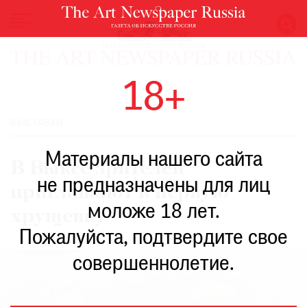
НОВОСТИ
18+
ВЫСТАВКИ
РЕСТАВРАЦИЯ
ВЫСТАВКИ
КНИГИ
Материалы нашего сайта
ПО
В Выксе зрителей
ПУТИ
не предназначены для лиц
приглашают в первую
РЕЙТИНГ
моложе 18 лет.
МУЗЕЕВ
хрущевку
РОСКОШЬ
Пожалуйста, подтвердите свое
ПРИГЛАШЕНИЯ
совершеннолетие.