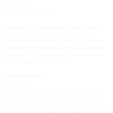
№136
Где
найти
МАТЕРИАЛ ИЗ ГАЗЕТЫ
газету
Выставка-исследование «Счастливая
Контакты
редакции
жизнь в квадрате» рассказывает
о социальном эксперименте 1958 года
Авторы
с типовым жилищным домостроением
Медиакит
и находит исторические корни панелек
Mediakit
в авангарде 1920-х годов
ЕВГЕНИЯ ГЕРШКОВИЧ
22.12.2025
В послевоенные годы проблема жилищного
кризиса, усугубившаяся необходимостью
восстановления разрушенных городов, остро