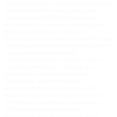
стояла не только в Советском Союзе, но и во
многих странах Европы, да и на других
континтентах. В СССР полигоном для
реализации идей массового строительства
©
была выбрана Выкса — город, где
2021
функционировал огромный железобетонный
The
завод, находившийся в подчинении Госстроя
Art
и располагавший собственным
Newspaper
конструкторским бюро. Именно в Выксе, на
Russia
улице Красные Зори, в 1958 году под
руководством архитектора Николая
Розанова был возведен первый
экспериментальный четырехэтажный
панельный дом типовой серии 1-464. Пять
лет спустя по всей стране уже работало
200 домостроительных заводов,
выпускавших панели выксунской серии.