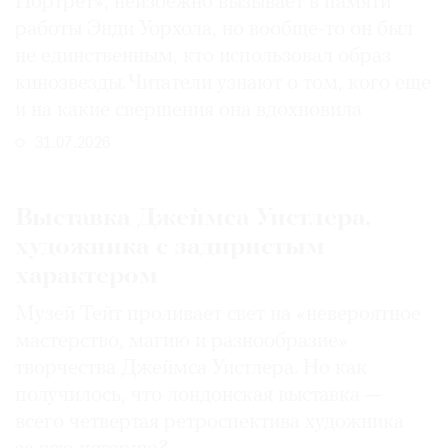
Портрет», неизбежно вызывает в памяти
работы Энди Уорхола, но вообще-то он был
не единственным, кто использовал образ
кинозвезды. Читатели узнают о том, кого еще
и на какие свершения она вдохновила
31.07.2026
Выставка Джеймса Уистлера,
художника с задиристым
характером
Музей Тейт проливает свет на «невероятное
мастерство, магию и разнообразие»
творчества Джеймса Уистлера. Но как
получилось, что лондонская выставка —
всего четвертая ретроспектива художника