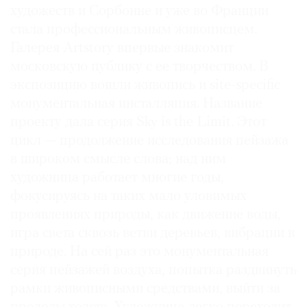
художеств и Сорбонне и уже во Франции
Где
найти
стала профессиональным живописцем.
газету
Галерея Artstory впервые знакомит
московскую публику с ее творчеством. В
Контакты
экспозицию вошли живопись и site-specific
редакции
монументальная инсталляция. Название
Авторы
проекту дала серия Sky is the Limit. Этот
Медиакит
цикл — продолжение исследования пейзажа
Mediakit
в широком смысле слова; над ним
художница работает многие годы,
фокусируясь на таких мало уловимых
проявлениях природы, как движение воды,
игра света сквозь ветви деревьев, вибрации в
природе. На сей раз это монументальная
серия пейзажей воздуха, попытка раздвинуть
рамки живописными средствами, выйти за