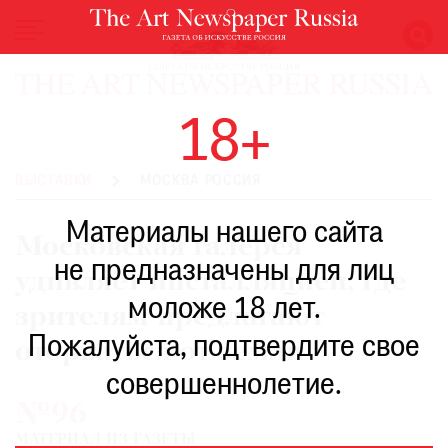
НОВОСТИ
18+
ВЫСТАВКИ
РЕСТАВРАЦИЯ
ВЫСТАВКИ
МОСКВА РОССИЯ
КНИГИ
Материалы нашего сайта
ПО
Московская галерея
ПУТИ
не предназначены для лиц
удивляет инсталляцией, где
РЕЙТИНГ
моложе 18 лет.
МУЗЕЕВ
зрителям предлагают
РОСКОШЬ
Пожалуйста, подтвердите свое
оторваться от земли
ПРИГЛАШЕНИЯ
совершеннолетие.
№96
МАТЕРИАЛ ИЗ ГАЗЕТЫ