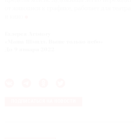
пределы холста. Художница легко переходит
от живописи к графике, работает для театра
и кино
©
Галерея Artstory
2021
«Маша Шмидт. Выше только небо»
The
До 9 января 2022
Art
Newspaper
Russia
ПОДПИСАТЬСЯ НА НОВОСТИ