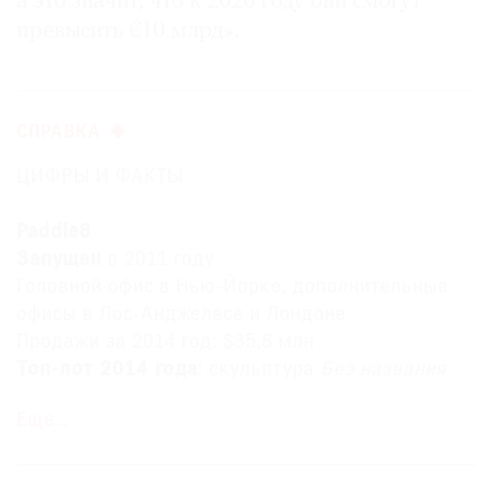
а это значит, что к 2020 году они смогут
превысить €10 млрд».
СПРАВКА
ЦИФРЫ И ФАКТЫ
Paddle8
Запущен
в 2011 году
Головной офис в Нью-Йорке, дополнительные
офисы в Лос-Анджелесе и Лондоне
Продажи за 2014 год: $35,8 млн
Топ-лот 2014 года
: скульптура
Без названия
(Яйцо)
Джеффа Кунса
, продана за $900 тыс.
Еще…
Средняя стоимость проданных в 2014 году
работ
: $4,5 тыс.
Основные инвесторы
:
Mousse Partners, Founder