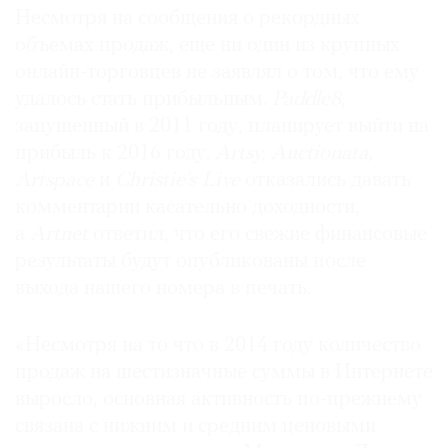
Collective, Winklevoss Capital
,
Сергей
Несмотря на сообщения о рекордных
Скатерщиков, Дэмиен Херст, Александр фон
объемах продаж, еще ни один из крупных
Фюрстенберг
и семья
Меллон
.
онлайн-торговцев не заявлял о том, что ему
удалось стать прибыльным.
Paddle8
,
Christie’s Live
запущенный в 2011 году, планирует выйти на
Запущен
в 2006 году. В 2011 году расширил
прибыль к 2016 году.
Artsy, Auctionata,
свои онлайн-мощности и включил
Artspace
и
Christie’s Live
отказались давать
исключительно онлайн-продажи. В 2013 году
комментарии касательно доходности,
были добавлены новые категории, среди
а
Artnet
ответил, что его свежие финансовые
которых часы и вина
результаты будут опубликованы после
Продажи за 2014 год
: $35,1 млн
выхода нашего номера в печать.
Топ-лот 2014 года
:
Памук
(2009)
Ричарда
Серры
, продан за $905 тыс.
Средняя стоимость проданных в 2014 году
«Несмотря на то что в 2014 году количество
работ
: $12,5 тыс.
продаж на шестизначные суммы в Интернете
выросло, основная активность по-прежнему
Artspace
связана с нижним и средним ценовыми
Основан
в 2010 году (сайт)