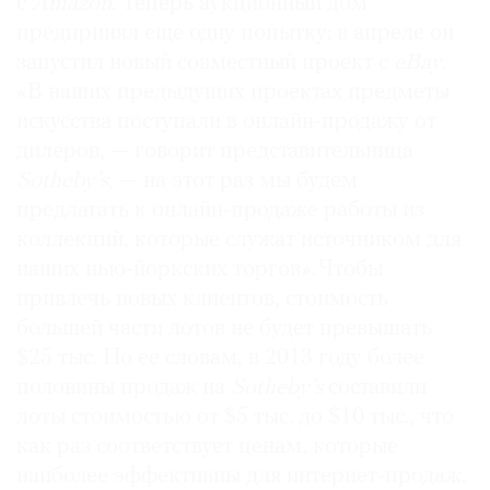
с
Amazon
. Теперь аукционный дом
Где
предпринял еще одну попытку: в апреле он
найти
запустил новый совместный проект c
eBay
.
газету
«В наших предыдущих проектах предметы
искусства поступали в онлайн-продажу от
Контакты
редакции
дилеров, — говорит представительница
Авторы
Sotheby’s
, — на этот раз мы будем
предлагать к онлайн-продаже работы из
Медиакит
коллекций, которые служат источником для
Mediakit
наших нью-йоркских торгов». Чтобы
привлечь новых клиентов, стоимость
большей части лотов не будет превышать
$25 тыс. По ее словам, в 2013 году более
половины продаж на
Sotheby’s
составили
лоты стоимостью от $5 тыс. до $10 тыс., что
как раз соответствует ценам, которые
наиболее эффективны для интернет-продаж.