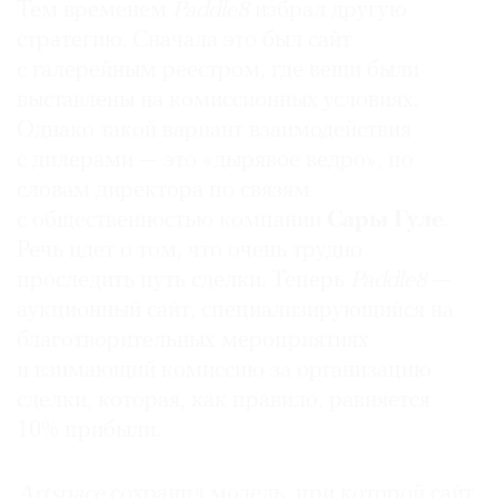
Тем временем
Paddle8
избрал другую
Располагается
в Нью-Йорке
стратегию. Сначала это был сайт
Продажи
за 2014 год
: $10,8 млн
с галерейным реестром, где вещи были
Основные инвесторы
:
Венди Дэнг, Ларри
выставлены на комиссионных условиях.
Гагосян, Питер Тиль
и семья
Рокфеллеров
.
Однако такой вариант взаимодействия
с дилерами — это «дырявое ведро», по
Примечание: все данные предоставлены
компаниями и не проходили независимую
словам директора по связям
проверку.
с общественностью компании
Сары Гуле
.
Речь идет о том, что очень трудно
проследить путь сделки. Теперь
Paddle8
—
аукционный сайт, специализирующийся на
благотворительных мероприятиях
и взимающий комиссию за организацию
сделки, которая, как правило, равняется
10% прибыли.
Artspace
сохранил модель, при которой сайт