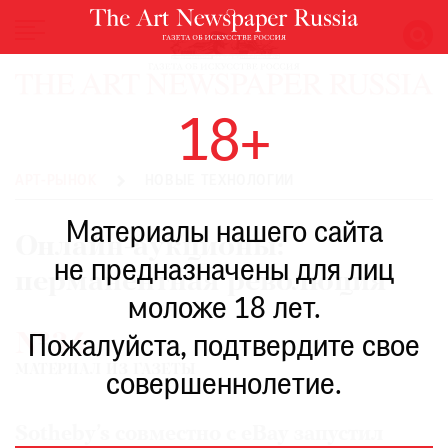
НОВОСТИ
18+
ВЫСТАВКИ
РЕСТАВРАЦИЯ
АРТ-РЫНОК
НОВЫЕ ТЕХНОЛОГИИ
КНИГИ
Материалы нашего сайта
ПО
Онлайн-аукционы:
ПУТИ
не предназначены для лиц
перманентная революция
РЕЙТИНГ
моложе 18 лет.
МУЗЕЕВ
№34
РОСКОШЬ
Пожалуйста, подтвердите свое
МАТЕРИАЛ ИЗ ГАЗЕТЫ
ПРИГЛАШЕНИЯ
совершеннолетие.
Sotheby’s совместно с eBay запустил