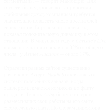
сегментами», — говорит Макэндрю. Для
Запущен
в 2011 году
того чтобы недорогие лоты приносили
Располагается
в Нью-Йорке
стабильный доход, компаниям требуется
Продажи за 2014 год
: $150 тыс.
значительно повысить число посетителей
Основные инвесторы
: компания прошла два
своих сайтов. Впрочем, прошлый год
раунда инвестиций до августа 2014 года, когда
показал положительную динамику в этом
ее приобрели
Дебора
и
Леон Блэк
, владельцы
Phaidon Press
.
отношении. В минувшем году у
Christie’s Live
новые покупатели составили 32% от общего
Auctionata
числа, у
Artnet Auctions
— около 17%.
Запущен
в 2012 году
Располагается
в Берлине
Стратегии разных сайтов существенно
Продажи за 2014 год
: €31,5 млн
различают.
Artsy
и
Paddle8
отказались от
Топ-лот 2014 года
:
Бамбуковые скалы
,
системы галерейных заказов, когда
гравюра ХХ века китайского художника
Пан
с дилеров взимается комиссия по факту
Тяньшоу
, продана за €610 тыс.
продажи. Теперь
Artsy
берет с галерей,
Основные инвесторы:
Bright Capital, Earlybird,
разместивших свои работы на его сайте,
E.ventures, Hearst Ventures, Holtzbrinck Ventures,
ежемесячную плату. По словам директора
Kite Ventures, MCI Management, Raffay