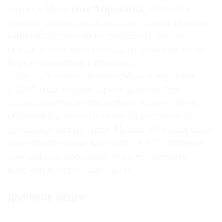
Unternehmensgruppe, Ren Invest, TA Venture
Armory Show
Ноя Хоровица
, галереям
и
Yuan Capital
.
крайне удобна такая модель онлайн-продаж.
«Ярмарки уже сейчас работают таким
Artnet Auctions
образом: мы взимаем плату за место, но не
Запущен
в 2008 году
берем комиссию с продаж».
Располагается
в Берлине
Artsy
работает с
Armory Show
и другими
Продажи за 2014 год
: $16,6 млн
с 2013 года. Опрос, проведенный
Arts
Топ-лот 2014 года
:
Без названия
(2012)
Джо
Economics
после последней
Armory Show
,
Брэдли
, проданная за $330 тыс.
обнаружил, что 88% галерей выставляли
Средняя стоимость проданных в 2014 году
произведения на
Artsy
. Из них 54% получили
работ
: $11 тыс.
«содержательные запросы», а 14% дилеров
Собственность
: дочернее предприятие
Artnet
сообщили о продажах, осуществленных
AG
, зарегистрированное на Франкфуртской
фондовой бирже
напрямую через сайт
Artsy
.
Artsy
ДЫРЯВОЕ ВЕДРО
Основан
в 2009 году (сайт)
Запущен
в 2012 году