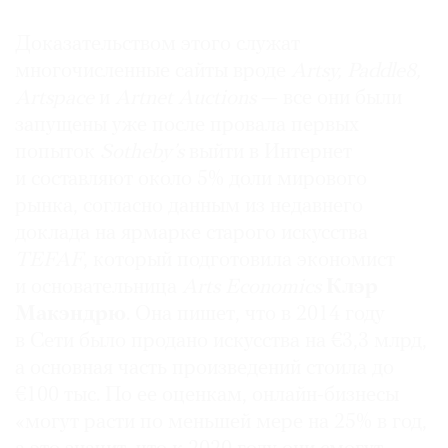
Доказательством этого служат
многочисленные сайты вроде
Artsy, Paddle8,
Artspace
и
Artnet Auctions
— все они были
©
запущены уже после провала первых
2021
попыток
Sotheby’s
выйти в Интернет
The
и составляют около 5% доли мирового
Art
рынка, согласно данным из недавнего
Newspaper
Russia
доклада на ярмарке старого искусства
TEFAF
, который подготовила экономист
и основательница
Arts Economics
Клэр
Макэндрю
. Она пишет, что в 2014 году
в Сети было продано искусства на €3,3 млрд,
а основная часть произведений стоила до
€100 тыс. По ее оценкам, онлайн-бизнесы
«могут расти по меньшей мере на 25% в год,