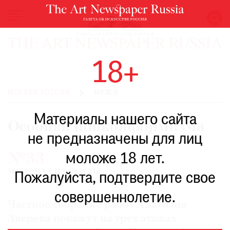
НОВОСТИ
18+
ВЫСТАВКИ
РЕСТАВРАЦИЯ
МОСКВА РОССИЯ
МУЗЕЙ
КНИГИ
Материалы нашего сайта
ПО
Особняк нонконформизма
ПУТИ
не предназначены для лиц
РЕЙТИНГ
моложе 18 лет.
№33
МУЗЕЕВ
МАТЕРИАЛ ИЗ ГАЗЕТЫ
РОСКОШЬ
Пожалуйста, подтвердите свое
ПРИГЛАШЕНИЯ
совершеннолетие.
Частное собрание работ Анатолия
Зверева покажут на трех этажах