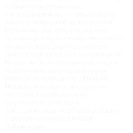
а в российских условиях еще
Где
найти
и непредсказуемый», — сетует по поводу
газету
задержек генеральный директор музея
Наталия Опалева. Впрочем, торопить
Контакты
организаторов музея некому: они сами себе
редакции
начальство и инвесторы, а потому им
Авторы
простительно. Музей АЗ для современной
Медиакит
России едва ли не уникальное явление, он
Mediakit
построен целиком на частные деньги.
Инициаторы его создания —
Наталия
Опалева
, заместитель председателя
правления Ланта-банка и одна
из крупнейших акционеров
золотодобывающего ОАО «Высочайший»,
и известная галеристка
Полина
Лобачевская
.