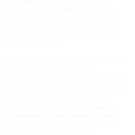
Экспонировалось более 300 его работ.
Предполагалось, что выставка продлится
месяц, но это оказался тот редкий случай,
когда по просьбам зрителей ее продлили
еще на 30 дней. С тех пор популярность
Зверева только росла.
Анатолий Зверев был необычайно плодовит.
Им создано более 30 тыс. картин
и иллюстраций. Художник писал портреты
самых разных людей — от простых рабочих
из Сокольников до генерального секретаря
ООН. Он проиллюстрировал и немало
литературных произведений от
Апулея
и
Сервантеса
до
Андерсена
и
Гоголя
(правда, его иллюстрации не печатались:
Зверев не состоял в творческих