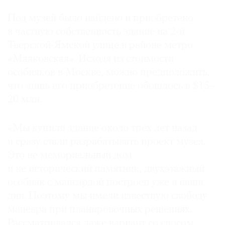
Под музей было найдено и приобретено
в частную собственность здание на 2-й
Тверской-Ямской улице в районе метро
©
«Маяковская». Исходя из стоимости
2021
особняков в Москве, можно предположить,
The
что лишь его приобретение обошлось в $15–
Art
20 млн.
Newspaper
Russia
«Мы купили здание около трех лет назад
и сразу стали разрабатывать проект музея.
Это не мемориальный дом
и не исторический памятник, двухэтажный
особняк с мансардой построен уже в наши
дни. Поэтому мы имели известную свободу
маневра при планировочных решениях.
Рассматривался даже вариант со сносом