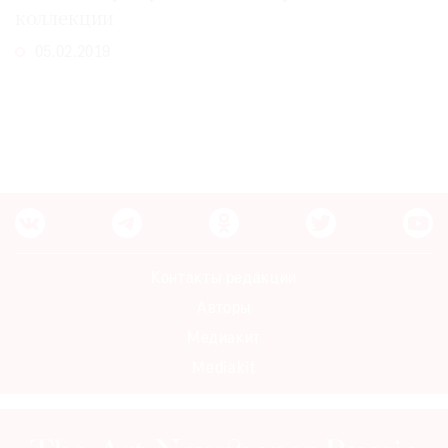
коллекции
Где
найти
05.02.2019
газету
Контакты
редакции
Авторы
Медиакит
Mediakit
Контакты редакции
Авторы
Медиакит
Mediakit