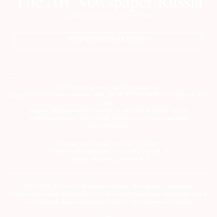
ПОДПИСАТЬСЯ НА ГАЗЕТУ
©
2021
The
Art
Сетевое издание theartnewspaper.ru
Свидетельство о регистрации СМИ: Эл № ФС77-69509 от 25 апреля 2017
Newspaper
года.
Russia
Выдано Федеральной службой по надзору в сфере связи,
информационных технологий и массовых коммуникаций
(Роскомнадзор)
Учредитель и издатель ООО «ДЕФИ»
info@theartnewspaper.ru | +7-495-514-00-16
Главный редактор Орлова М.В.
2012-2026 © The Art Newspaper Russia. Все права защищены.
Перепечатка и цитирование текстов на материальных носителях или в
электронном виде возможна только с указанием источника.