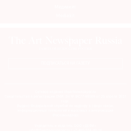
Где
Медиакит
найти
Mediakit
газету
Контакты
редакции
Авторы
Медиакит
ПОДПИСАТЬСЯ НА ГАЗЕТУ
Mediakit
Сетевое издание theartnewspaper.ru
Свидетельство о регистрации СМИ: Эл № ФС77-69509 от 25 апреля 2017
года.
Выдано Федеральной службой по надзору в сфере связи,
информационных технологий и массовых коммуникаций
(Роскомнадзор)
Учредитель и издатель ООО «ДЕФИ»
info@theartnewspaper.ru | +7-495-514-00-16