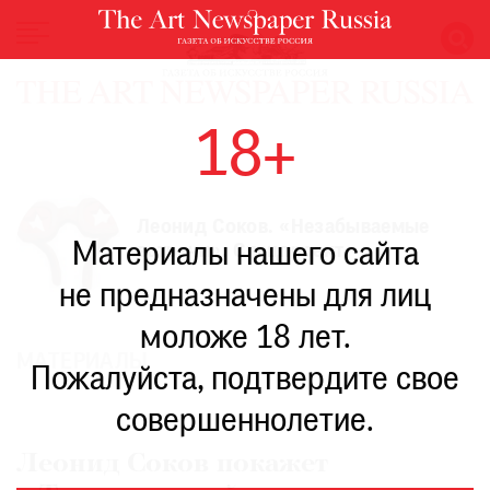
НОВОСТИ
18+
ВЫСТАВКИ
РЕСТАВРАЦИЯ
КНИГИ
Леонид Соков. «Незабываемые
Материалы нашего сайта
встречи». Спецпроект
ПО
ПУТИ
не предназначены для лиц
РЕЙТИНГ
моложе 18 лет.
МУЗЕЕВ
МАТЕРИАЛЫ
РОСКОШЬ
Пожалуйста, подтвердите свое
ПРИГЛАШЕНИЯ
совершеннолетие.
Леонид Соков покажет