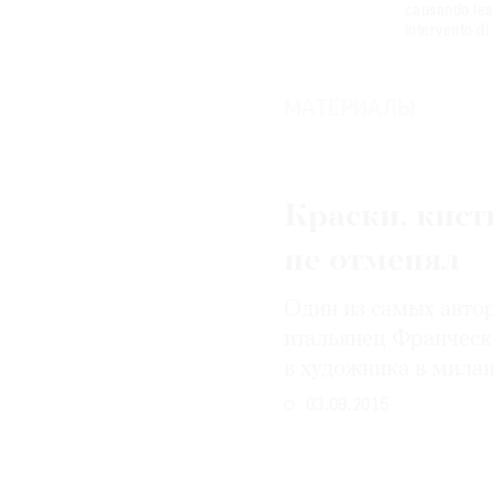
causando lesi
intervento di
© 2021 The Art Newspaper Russia
МАТЕРИАЛЫ
Краски, кист
не отменял
Один из самых авто
итальянец Франческ
в художника в мила
03.09.2015