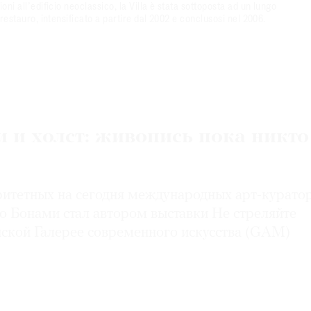
oni all’edificio neoclassico, la Villa è stata sottoposta ad un lungo
 restauro, intensificato a partire dal 2002 e conclusosi nel 2006.
и и холст: живопись пока никто
ритетных на сегодня международных арт-курато
о Бонами стал автором выставки Не стреляйте
нской Галерее современного искусства (GAM)