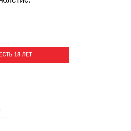
нолетие.
ретило
ЕСТЬ 18 ЛЕТ
н
ного