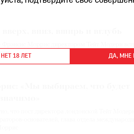
уйста, подтвердите свое совершен
 вверх, вниз, вширь и вглубь
е Фрэнсис Моррис директором Тейт Модерн вст
ение
 НЕТ 18 ЛЕТ
ДА, МНЕ 
рис: «Мы выбираем, что будет
 значимо»
тно, что пост директора лондонской Тейт Модер
ураторов-основателей, глава отдела международ
Моррис