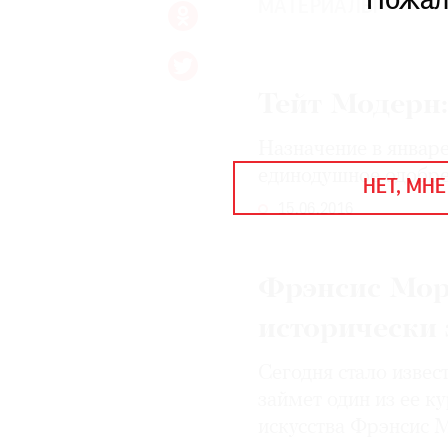
Пожал
ЕЖЕГОДНАЯ ПРЕМИЯ
МАТЕРИАЛЫ
КИНОФЕСТИВАЛЬ
Тейт Модерн:
Подписаться на новости
Назначение в январ
Подписаться на газету
единодушное одобр
НЕТ, МНЕ
Где найти газету
15.06.2016
Контакты редакции
Авторы
Медиакит
Mediakit
Фрэнсис Мор
исторически
Сегодня стало извес
займет один из ее к
искусства Фрэнсис 