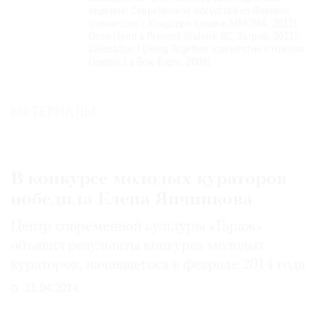
видение: Современное искусство из Японии»
Где
(совместно с Кендзиро Хосака, ММОМА, 2012),
найти
Once Upon a Present (Galerie SC, Загреб, 2011),
газету
Colocation / Living Together (совместно с Николя
Одюро, La Box, Бурж, 2008).
Контакты
редакции
МАТЕРИАЛЫ
Авторы
Медиакит
Mediakit
В конкурсе молодых кураторов
победила Елена Яичникова
Центр современной культуры «Гараж»
объявил результаты конкурса молодых
кураторов, начавшегося в феврале 2014 года
11.04.2014