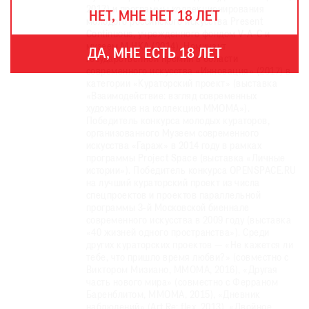
THE
2017) и программы коллекционирования
НЕТ, МНЕ НЕТ 18 ЛЕТ
ART
молодого российского искусства Present
NEWSPAPER
Continuous, учрежденного фондом V-A-C и
В
музеем M HKA (2014). Номинант
ДА, МНЕ ЕСТЬ 18 ЛЕТ
государственной премии в области
МИРЕ
современного искусства «Инновация» (2017) в
ЕЖЕГОДНАЯ
категории «Кураторский проект» (выставка
«Взаимодействие: взгляд современных
ПРЕМИЯ
художников на коллекцию ММОМА»).
Победитель конкурса молодых кураторов,
КИНОФЕСТИВАЛЬ
организованного Музеем современного
искусства «Гараж» в 2014 году в рамках
программы Project Space (выставка «Личные
истории»). Победитель конкурса OPENSPACE.RU
на лучший кураторский проект из числа
Подписаться
спецпроектов и проектов параллельной
на
программы 3-й Московской биеннале
новости
современного искусства в 2009 году (выставка
«40 жизней одного пространства»). Среди
других кураторских проектов — «Не кажется ли
Подписаться
тебе, что пришло время любви?» (совместно с
Виктором Мизиано, ММОМА, 2016), «Другая
на
часть нового мира» (совместно с Ферраном
газету
Баренблитом, ММОМА, 2015), «Дневник
наблюдений» (Art Re: flex, 2013), «Двойное