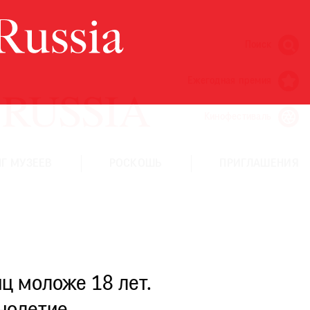
Поиск
Ежегодная премия
Кинофестиваль
Г МУЗЕЕВ
РОСКОШЬ
ПРИГЛАШЕНИЯ
ц моложе 18 лет.