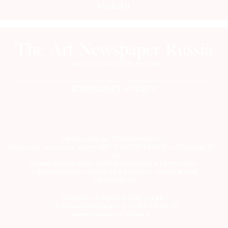
Mediakit
Где
найти
газету
Контакты
редакции
Авторы
ПОДПИСАТЬСЯ НА ГАЗЕТУ
Медиакит
Mediakit
Сетевое издание theartnewspaper.ru
Свидетельство о регистрации СМИ: Эл № ФС77-69509 от 25 апреля 2017
года.
Выдано Федеральной службой по надзору в сфере связи,
информационных технологий и массовых коммуникаций
(Роскомнадзор)
Учредитель и издатель ООО «ДЕФИ»
info@theartnewspaper.ru | +7-495-514-00-16
Главный редактор Орлова М.В.