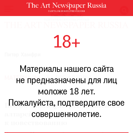
НОВОСТИ
18+
ВЫСТАВКИ
РЕСТАВРАЦИЯ
Питер Хамфри
КНИГИ
Материалы нашего сайта
ПО
ПУТИ
МАТЕРИАЛЫ
ВСЕ АВТОРЫ
не предназначены для лиц
РЕЙТИНГ
моложе 18 лет.
МУЗЕЕВ
РОСКОШЬ
Пожалуйста, подтвердите свое
Все об эволюции ренессансных
ПРИГЛАШЕНИЯ
совершеннолетие.
алтарей: от иконы
к повествованию