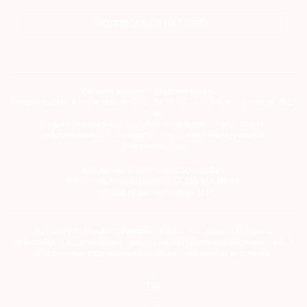
ПОДПИСАТЬСЯ НА ГАЗЕТУ
©
2021
Сетевое издание theartnewspaper.ru
Свидетельство о регистрации СМИ: Эл № ФС77-69509 от 25 апреля 2017
The
года.
Art
Выдано Федеральной службой по надзору в сфере связи,
информационных технологий и массовых коммуникаций
Newspaper
(Роскомнадзор)
Russia
Учредитель и издатель ООО «ДЕФИ»
info@theartnewspaper.ru | +7-495-514-00-16
Главный редактор Орлова М.В.
2012-2026 © The Art Newspaper Russia. Все права защищены.
Перепечатка и цитирование текстов на материальных носителях или в
электронном виде возможна только с указанием источника.
18+