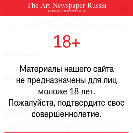
НОВОСТИ
18+
ВЫСТАВКИ
РЕСТАВРАЦИЯ
Сергей Ходнев
КНИГИ
Материалы нашего сайта
ПО
ПУТИ
МАТЕРИАЛЫ
ВСЕ АВТОРЫ
не предназначены для лиц
РЕЙТИНГ
моложе 18 лет.
МУЗЕЕВ
РОСКОШЬ
Пожалуйста, подтвердите свое
Сокровища Людовика Святого
ПРИГЛАШЕНИЯ
совершеннолетие.
в Кремле
Уникальная выставка про средневековую