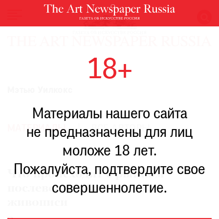
НОВОСТИ
18+
ВЫСТАВКИ
РЕСТАВРАЦИЯ
Мэтью Уилкокс
КНИГИ
Материалы нашего сайта
ПО
ПУТИ
МАТЕРИАЛЫ
ВСЕ АВТОРЫ
не предназначены для лиц
РЕЙТИНГ
моложе 18 лет.
МУЗЕЕВ
РОСКОШЬ
Пожалуйста, подтвердите свое
Что происходит с рынком
ПРИГЛАШЕНИЯ
совершеннолетие.
послевоенной японской
живописи