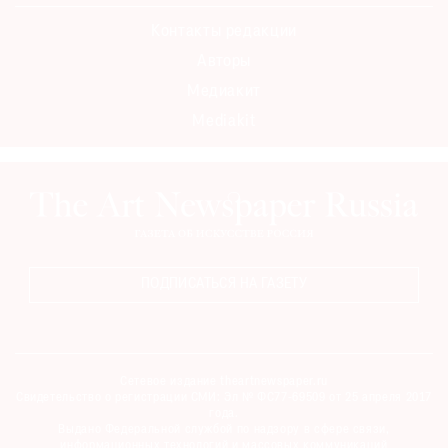
Где
Контакты редакции
найти
газету
Авторы
Медиакит
Контакты
Mediakit
редакции
Авторы
Медиакит
Mediakit
ПОДПИСАТЬСЯ НА ГАЗЕТУ
Сетевое издание theartnewspaper.ru
Свидетельство о регистрации СМИ: Эл № ФС77-69509 от 25 апреля 2017
года.
Выдано Федеральной службой по надзору в сфере связи,
информационных технологий и массовых коммуникаций