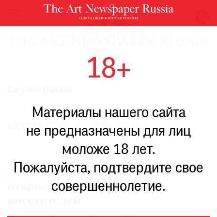
НОВОСТИ
18+
ВЫСТАВКИ
РЕСТАВРАЦИЯ
Джулия Полаис
КНИГИ
Материалы нашего сайта
ПО
ПУТИ
МАТЕРИАЛЫ
ВСЕ АВТОРЫ
не предназначены для лиц
РЕЙТИНГ
моложе 18 лет.
МУЗЕЕВ
РОСКОШЬ
Пожалуйста, подтвердите свое
Дом Висенс Антонио Гауди
ПРИГЛАШЕНИЯ
совершеннолетие.
откроет свои двери для
посетителей