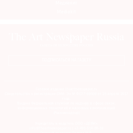
Медиакит
Где
найти
Mediakit
газету
Контакты
редакции
Авторы
Медиакит
ПОДПИСАТЬСЯ НА ГАЗЕТУ
Mediakit
Сетевое издание theartnewspaper.ru
Свидетельство о регистрации СМИ: Эл № ФС77-69509 от 25 апреля 2017
года.
Выдано Федеральной службой по надзору в сфере связи,
информационных технологий и массовых коммуникаций
(Роскомнадзор)
Учредитель и издатель ООО «ДЕФИ»
info@theartnewspaper.ru | +7-495-514-00-16