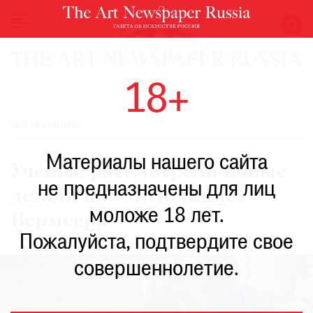
НОВОСТИ
18+
ВЫСТАВКИ
РЕСТАВРАЦИЯ
РЕСТАВРАЦИЯ
КНИГИ
Материалы нашего сайта
ПО
Ученые рассмотрели новые
ПУТИ
не предназначены для лиц
детали на «Молочнице»
РЕЙТИНГ
моложе 18 лет.
МУЗЕЕВ
Вермеера
РОСКОШЬ
Пожалуйста, подтвердите свое
ПРИГЛАШЕНИЯ
совершеннолетие.