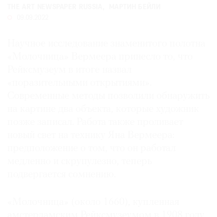
THE ART NEWSPAPER RUSSIA
МАРТИН БЕЙЛИ
Где
09.09.2022
найти
газету
Научное исследование знаменитого полотна
Контакты
«Молочница» Вермеера принесло то, что
редакции
Рейксмузеум в итоге назвал
Авторы
«поразительными открытиями».
Медиакит
Современные методы позволили обнаружить
Mediakit
на картине два объекта, которые художник
позже записал. Работа также проливает
новый свет на технику Яна Вермеера:
предположение о том, что он работал
медленно и скрупулезно, теперь
подвергается сомнению.
«Молочница» (около 1660), купленная
амстердамским Рейксмузеумом в 1908 году,