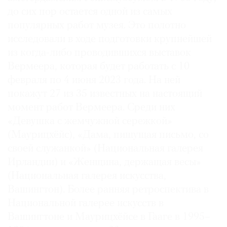
до сих пор остается одной из самых
популярных работ музея. Это полотно
исследовали в ходе подготовки крупнейшей
из когда-либо проводившихся выставок
©
Вермеера, которая будет работать с 10
2021
The
февраля по 4 июня 2023 года. На ней
Art
покажут 27 из 35 известных на настоящий
Newspaper
момент работ Вермеера. Среди них
Russia
«Девушка с жемчужной сережкой»
(Маурицхёйс), «Дама, пишущая письмо, со
своей служанкой» (Национальная галерея
Ирландии) и «Женщина, держащая весы»
(Национальная галерея искусства,
Вашингтон). Более ранняя ретроспектива в
Национальной галерее искусств в
Вашингтоне и Маурицхёйсе в Гааге в 1995–