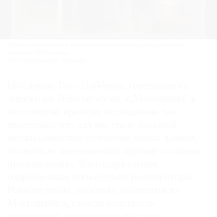
Полотно исследовали в коротковолновом инфракрасном диапазоне с
помощью SWIR-камеры.
Фото: Rijksmuseum, Amsterdam
По словам Тако Диббитса, генерального
директора Рейксмузеума, «„Молочница“ к
настоящему времени исследована так
тщательно, что для нас стало большой
неожиданностью появление новых данных,
полностью завершающих картину создания
произведения». Благодаря самым
современным технологиям реставраторы
Рейксмузеума, работая с коллегами из
Маурицхёйса, смогли разглядеть
подмалевок под красочным слоем